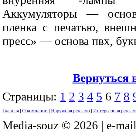
Аккумуляторы — основ
пленка с печатью, внешн
пресс» — основа пвх, бук
Вернуться 
Страницы:
1
2
3
4
5
6
7
8
Главная
|
О компании
|
Наружная реклама
|
Интерьерная реклам
Media-souz © 2026 | e-mai