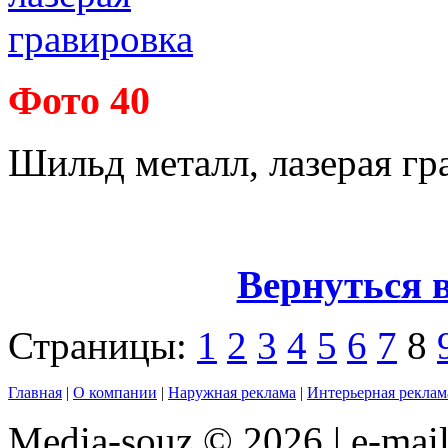
Фото 40
Шильд металл, лазерая гр
Вернуться 
Страницы:
1
2
3
4
5
6
7
8
Главная
|
О компании
|
Наружная реклама
|
Интерьерная реклам
Media-souz © 2026 | e-mai