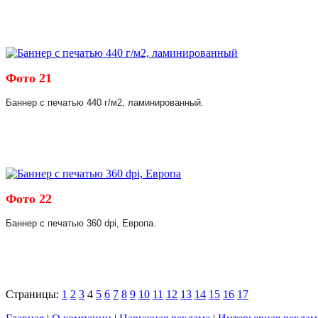
Фото 21
Баннер с печатью 440 г/м2, ламинированный.
Фото 22
Баннер с печатью 360 dpi, Европа.
Страницы:
1
2
3
4
5
6
7
8
9
10
11
12
13
14
15
16
17