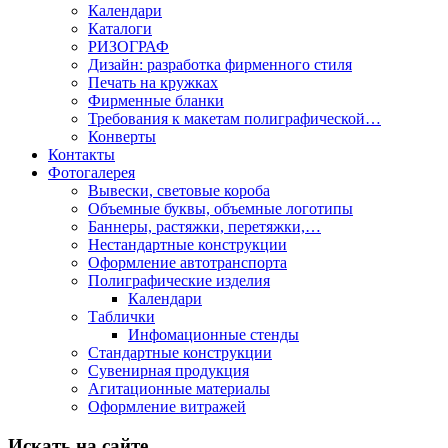
Календари
Каталоги
РИЗОГРАФ
Дизайн: разработка фирменного стиля
Печать на кружках
Фирменные бланки
Требования к макетам полиграфической…
Конверты
Контакты
Фотогалерея
Вывески, световые короба
Объемные буквы, объемные логотипы
Баннеры, растяжки, перетяжки,…
Нестандартные конструкции
Оформление автотранспорта
Полиграфические изделия
Календари
Таблички
Инфомационные стенды
Стандартные конструкции
Сувенирная продукция
Агитационные материалы
Оформление витражей
Искать на сайте