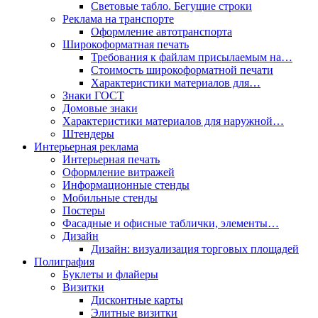
Световые табло. Бегущие строки
Реклама на транспорте
Оформление автотранспорта
Широкоформатная печать
Требования к файлам присылаемым на…
Стоимость широкоформатной печати
Характеристики материалов для…
Знаки ГОСТ
Домовые знаки
Характеристики материалов для наружной…
Штендеры
Интерьерная реклама
Интерьерная печать
Оформление витражей
Информационные стенды
Мобильные стенды
Постеры
Фасадные и офисные таблички, элементы…
Дизайн
Дизайн: визуализация торговых площадей
Полиграфия
Буклеты и флайеры
Визитки
Дисконтные карты
Элитные визитки